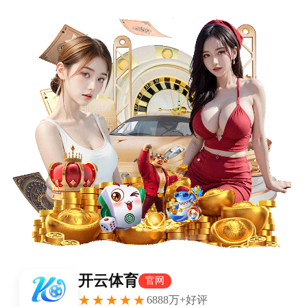
首页
德甲
文章详情
乐鱼体育app-【复盘】德国贯彻整
体战术 机会主义英格兰笑到最后
xiaoqiao
德甲
2026-01-23
25118 次阅读
体坛周报特约记者 约翰张
女足欧洲杯决赛以一场经典的较量划上了句号，在此分
析一下具体比赛情况和其背后的意义。