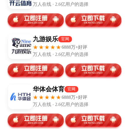
赛前的对阵双方就把气氛拉到了最高。近年进步神速却
多次在半决赛折戟的英格兰女足坐镇主场志在必得，而
对手德国也的确是英格兰最大的考验——8届欧洲杯冠
军、决赛不败，历史上两国男足也多次贡献经典战役。
因而温布利球场几乎座无虚席，足有8万7192人，堪称
史上最受关注的女足欧洲杯决赛。
比赛本身也是典型的决赛，双方都试图全力遏制对手，
对抗也非常激烈。战术犯规非常坚决。不过彼此还是创