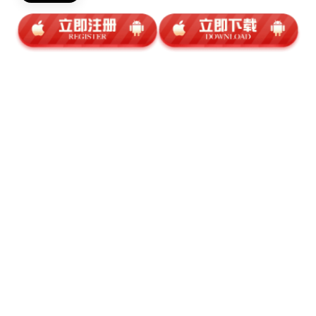
2026-06-06
15117
2026-06-06
15148
乐鱼官网-外交部：中方
乐鱼体育官方网站-广厦
欢迎特朗普总统对中国
落后10分叫出暂停，古
进行国事访问
德温暂停回来立刻完成
5月13日，外交部发言人郭嘉
CBA总决赛第五场，上海对阵
抢断隔扣
昆主持例行记者会。有记者...
广厦的比赛正在进行中。第...
2026-06-06
15109
2026-06-06
15119