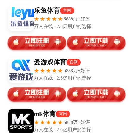
乐鱼体育app-T1 COO：
乐鱼体育官方网站-韩国
在得知黄仁勋访韩消息
赛林丹或连迎两场内战
后，主动接洽促成了这
进总决赛几率大大增加
韩媒INVEN发布“T1 COO安
体坛周报全媒体记者 李婷 韩
次会晤
雄基“与英伟达在商...
国大师赛中国男单三人晋级...